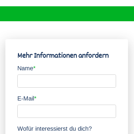
t Herz
Schulbusfahrplan
che Grundschule
Beratung
nd Fußballregeln
hichte
Einschulung
öwenzahn
hule
Übertritt
Mehr Informationen anfordern
schule
Pflichtfeld
Name
*
Pflichtfeld
E-Mail
*
Wofür interessierst du dich?