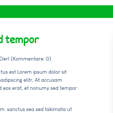
Schulhaus Ahrain
Lehrer
Schule mi
Schulhaus Mettenbach
Verwaltung
Musikalis
Geschichte
Elternbeirat
Pausen- u
Ortsgesc
d tempor
gute Geister
Aktion L
Grundsc
Mittagsbetreuung
Verkehrs
 Gerl (Kommentare: 0)
tus est Lorem ipsum dolor sit
adipscing elitr, At accusam
d eos erat, et nonumy sed tempor
um. sanctus sea sed takimata ut