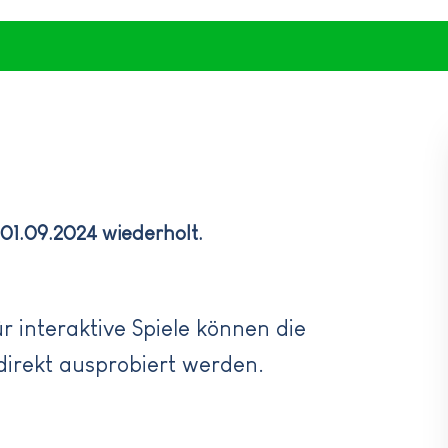
Schulhaus Ahrain
Lehrer
Schule mi
Schulhaus Mettenbach
Verwaltung
Musikalis
Geschichte
Elternbeirat
Pausen- u
Ortsgesc
gute Geister
Aktion L
Grundsc
Mittagsbetreuung
Verkehrs
 01.09.2024 wiederholt.
r interaktive Spiele können die
irekt ausprobiert werden.