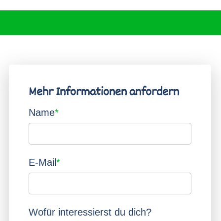
t Herz
Schulbusfahrplan
che Grundschule
Beratung
nd Fußballregeln
hichte
Einschulung
öwenzahn
hule
Übertritt
Mehr Informationen anfordern
schule
Pflichtfeld
Name
*
Pflichtfeld
E-Mail
*
Wofür interessierst du dich?